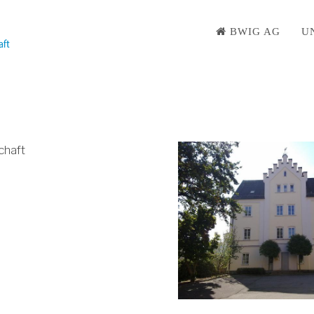
BWIG AG
U
chaft