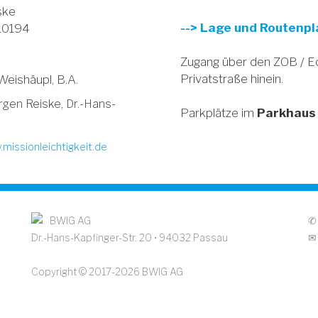
ske
--> Lage und Routenp
 10194
Zugang über den ZOB / Eck
Privatstraße hinein.
Weishäupl, B.A.
ürgen Reiske, Dr.-Hans-
Parkplätze im
Parkhaus 
missionleichtigkeit.de
BWIG AG
✆
Dr.-Hans-Kapfinger-Str. 20 • 94032 Passau
Copyright © 2017-2026 BWIG AG